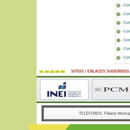
- Co
- Co
- Co
- Co
- Co
- Co
- Co
SITIOS / ENLACES SUGERIDOS
TELEFONOS:
Palacio Munici