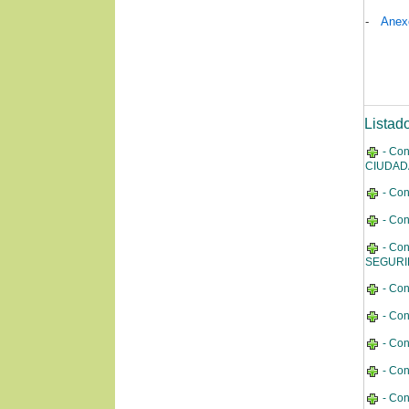
-
Anexo
Listad
- Co
CIUDADA
- Co
- Co
- Co
SEGURID
- Co
- Co
- Co
- Co
- Co