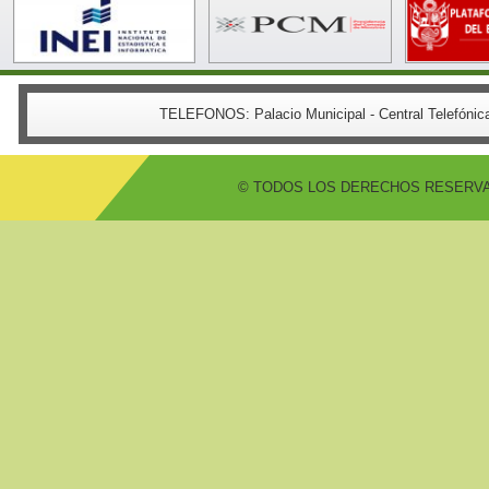
TELEFONOS:
Palacio Municipal - Central Telefón
© TODOS LOS DERECHOS RESERVADO