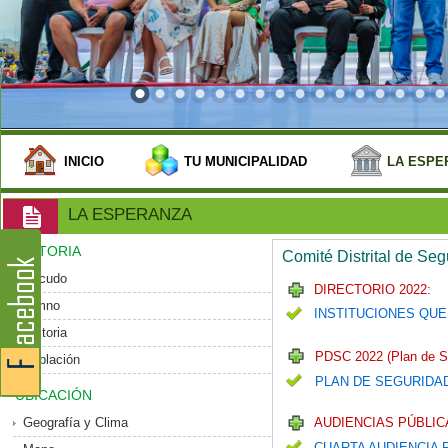
INICIO
TU MUNICIPALIDAD
LA ESPE
LA ESPERANZA
HISTORIA
Comité Distrital de Se
Escudo
DIRECTORIO 2022:
Himno
INSTITUCIONES QUE
Historia
PDSC 2022 (Plan de S
Población
PLAN DE SEGURIDA
UBICACIÓN
Geografía y Clima
AUDIENCIAS PÚBLICA
CUARTA AUDIENCIA 