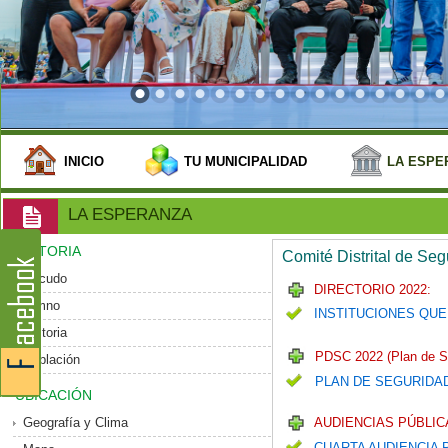
INICIO
TU MUNICIPALIDAD
LA ESPE
LA ESPERANZA
HISTORIA
Comité Distrital de Se
Escudo
DIRECTORIO 2022:
Himno
INSTITUCIONES QUE
Historia
PDSC 2022 (Plan de S
Población
PLAN DE SEGURIDA
UBICACIÓN
Geografía y Clima
AUDIENCIAS PÚBLICA
CUARTA AUDIENCIA 