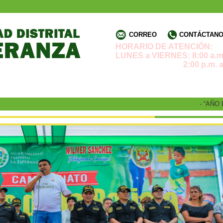
CORREO
CONTÁCTANOS
HORARIO DE ATENCIÓN:
LUNES a VIERNES: 8:00 a.m.
2:00 p.m. a 4:3
- “AÑO DE 