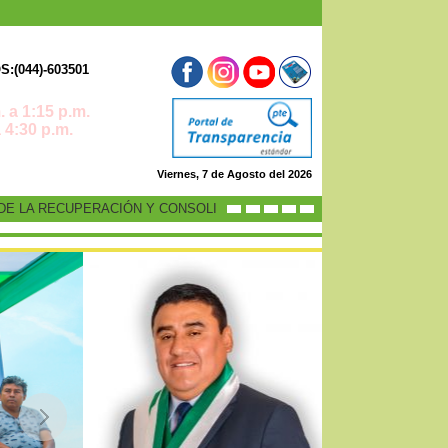
:(044)-603501
 a 1:15 p.m.
0 p.m.
Viernes, 7 de Agosto del 2026
LA RECUPERACIÓN Y CONSOLIDACIÓN DE LA ECONOMÍA PERUANA”
-