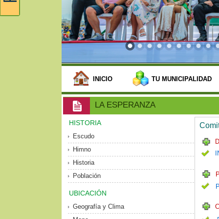
INICIO
TU MUNICIPALIDAD
LA ESPERANZA
HISTORIA
Comit
Escudo
D
Himno
I
Historia
P
Población
UBICACIÓN
Geografía y Clima
C