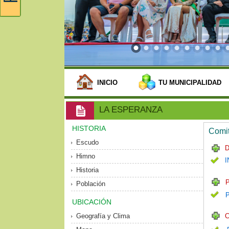
INICIO
TU MUNICIPALIDAD
LA ESPERANZA
HISTORIA
Comit
Escudo
D
Himno
I
Historia
P
Población
UBICACIÓN
Geografía y Clima
C