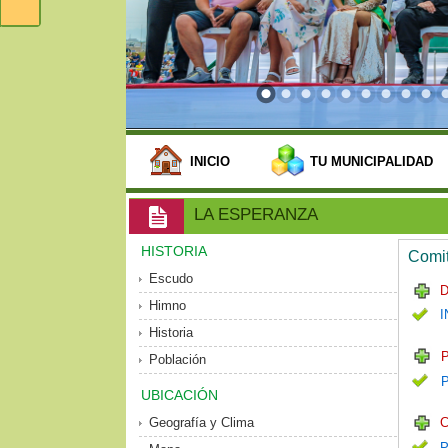
INICIO
TU MUNICIPALIDAD
LA ESPERANZA
HISTORIA
Comit
Escudo
D
Himno
I
Historia
P
Población
UBICACIÓN
Geografía y Clima
C
P