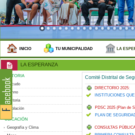
INICIO
TU MUNICIPALIDAD
LA ESPE
LA ESPERANZA
HISTORIA
Comité Distrital de Se
Escudo
DIRECTORIO 2025:
Himno
INSTITUCIONES QUE
Historia
PDSC 2025 (Plan de S
Población
PLAN DE SEGURIDA
UBICACIÓN
Geografía y Clima
CONSULTAS PÚBLICA
PRIMERA CONSULTA 