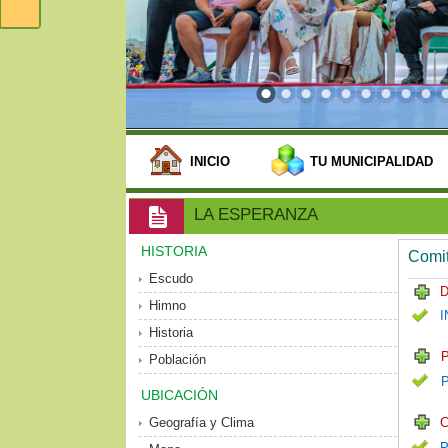
INICIO
TU MUNICIPALIDAD
LA ESPERANZA
HISTORIA
Comit
Escudo
D
Himno
I
Historia
P
Población
UBICACIÓN
Geografía y Clima
C
P