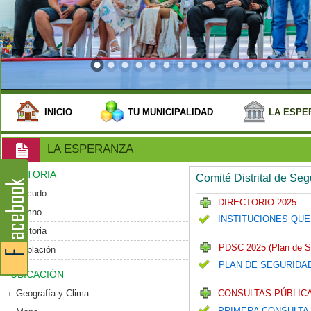
INICIO
TU MUNICIPALIDAD
LA ESPE
LA ESPERANZA
HISTORIA
Comité Distrital de Se
Escudo
DIRECTORIO 2025:
Himno
INSTITUCIONES QUE
Historia
PDSC 2025 (Plan de S
Población
PLAN DE SEGURIDA
UBICACIÓN
Geografía y Clima
CONSULTAS PÚBLICA
PRIMERA CONSULTA 