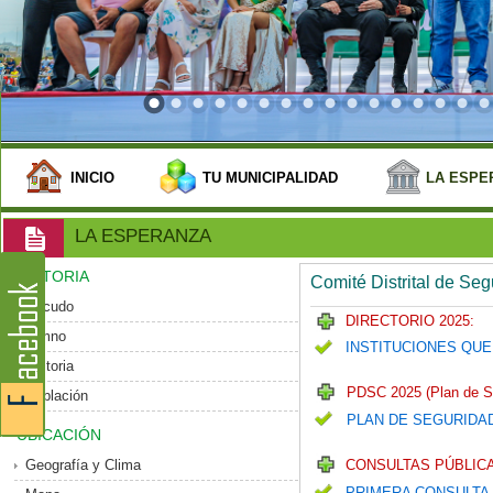
INICIO
TU MUNICIPALIDAD
LA ESPE
LA ESPERANZA
HISTORIA
Comité Distrital de Se
Escudo
DIRECTORIO 2025:
Himno
INSTITUCIONES QUE
Historia
PDSC 2025 (Plan de S
Población
PLAN DE SEGURIDA
UBICACIÓN
Geografía y Clima
CONSULTAS PÚBLICA
PRIMERA CONSULTA 