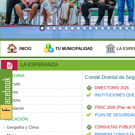
INICIO
TU MUNICIPALIDAD
LA ESPE
LA ESPERANZA
HISTORIA
Comité Distrital de Se
Escudo
DIRECTORIO 2026:
Himno
INSTITUCIONES QUE
Historia
PDSC 2026 (Plan de S
Población
PLAN DE SEGURIDA
UBICACIÓN
CONSULTAS PÚBLICA
Geografía y Clima
PRIMERA CONSULTA 