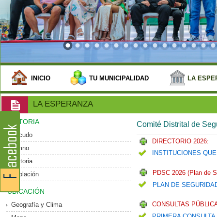
INICIO
TU MUNICIPALIDAD
LA ESPE
LA ESPERANZA
HISTORIA
Comité Distrital de Se
Escudo
DIRECTORIO 2026:
Himno
INSTITUCIONES QUE
Historia
PDSC 2026 (Plan de S
Población
PLAN DE SEGURIDA
UBICACIÓN
CONSULTAS PÚBLICA
Geografía y Clima
PRIMERA CONSULTA 