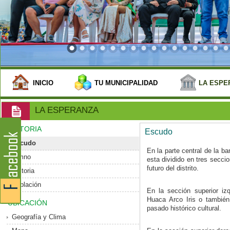
INICIO
TU MUNICIPALIDAD
LA ESPE
LA ESPERANZA
HISTORIA
Escudo
Escudo
En la parte central de la b
Himno
esta dividido en tres secci
futuro del distrito.
Historia
Población
En la sección superior izq
Huaca Arco Iris o tambié
UBICACIÓN
pasado histórico cultural.
Geografía y Clima