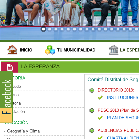
INICIO
TU MUNICIPALIDAD
LA ESPE
LA ESPERANZA
HISTORIA
Comité Distrital de Se
Escudo
DIRECTORIO 2018:
Himno
INSTITUCIONES
Historia
PDSC 2018 (Plan de S
Población
PLAN DE SEGU
UBICACIÓN
AUDIENCIAS PÚBLIC
Geografía y Clima
CUARTA AUDIEN