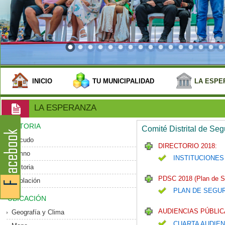
INICIO
TU MUNICIPALIDAD
LA ESPE
LA ESPERANZA
HISTORIA
Comité Distrital de Se
Escudo
DIRECTORIO 2018:
Himno
INSTITUCIONES
Historia
PDSC 2018 (Plan de S
Población
PLAN DE SEGU
UBICACIÓN
AUDIENCIAS PÚBLIC
Geografía y Clima
CUARTA AUDIEN