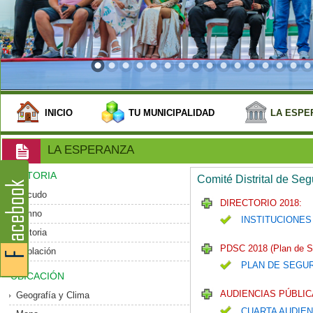
INICIO
TU MUNICIPALIDAD
LA ESPE
LA ESPERANZA
HISTORIA
Comité Distrital de Se
Escudo
DIRECTORIO 2018:
Himno
INSTITUCIONES
Historia
PDSC 2018 (Plan de S
Población
PLAN DE SEGU
UBICACIÓN
AUDIENCIAS PÚBLIC
Geografía y Clima
CUARTA AUDIEN