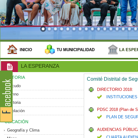
INICIO
TU MUNICIPALIDAD
LA ESPE
LA ESPERANZA
HISTORIA
Comité Distrital de Se
Escudo
DIRECTORIO 2018:
Himno
INSTITUCIONES
Historia
PDSC 2018 (Plan de S
Población
PLAN DE SEGU
UBICACIÓN
AUDIENCIAS PÚBLIC
Geografía y Clima
CUARTA AUDIEN