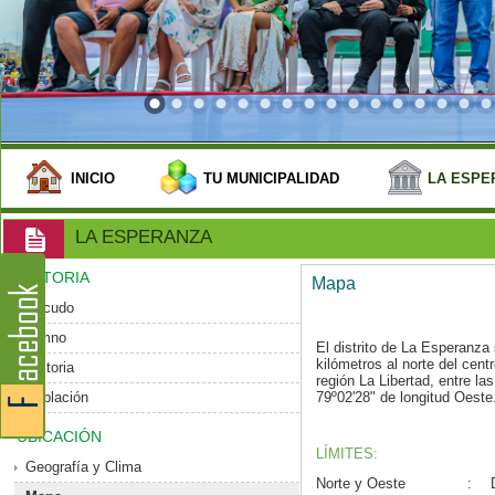
INICIO
TU MUNICIPALIDAD
LA ESPE
LA ESPERANZA
HISTORIA
Mapa
Escudo
Himno
El distrito de La Esperanz
kilómetros al norte del centro
Historia
región La Libertad, entre la
Población
79º02'28" de longitud Oeste
UBICACIÓN
LÍMITES:
Geografía y Clima
Norte y Oeste
: