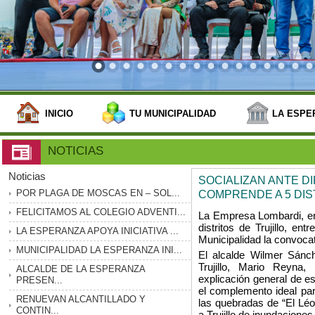
INICIO
TU MUNICIPALIDAD
LA ESPE
NOTICIAS
Noticias
SOCIALIZAN ANTE D
POR PLAGA DE MOSCAS EN – SOL...
COMPRENDE A 5 DIS
FELICITAMOS AL COLEGIO ADVENTI...
La Empresa Lombardi, enc
distritos de Trujillo, e
LA ESPERANZA APOYA INICIATIVA ...
Municipalidad la convoca
MUNICIPALIDAD LA ESPERANZA INI...
El alcalde Wilmer Sánche
Trujillo, Mario Reyna,
ALCALDE DE LA ESPERANZA
explicación general de es
PRESEN...
el complemento ideal pa
RENUEVAN ALCANTILLADO Y
las quebradas de “El Léon
CONTIN...
a Trujillo de inundaciones