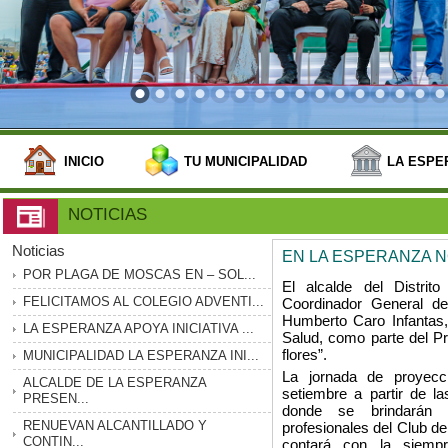
INICIO
TU MUNICIPALIDAD
LA ESPE
NOTICIAS
Noticias
EN LA ESPERANZA N
POR PLAGA DE MOSCAS EN – SOL...
El alcalde del Distri
FELICITAMOS AL COLEGIO ADVENTI...
Coordinador General del
Humberto Caro Infantas
LA ESPERANZA APOYA INICIATIVA ...
Salud, como parte del Pr
flores”.
MUNICIPALIDAD LA ESPERANZA INI...
La jornada de proyecc
ALCALDE DE LA ESPERANZA
setiembre a partir de l
PRESEN...
donde se brindarán 
RENUEVAN ALCANTILLADO Y
profesionales del Club d
CONTIN...
contará con la siempr