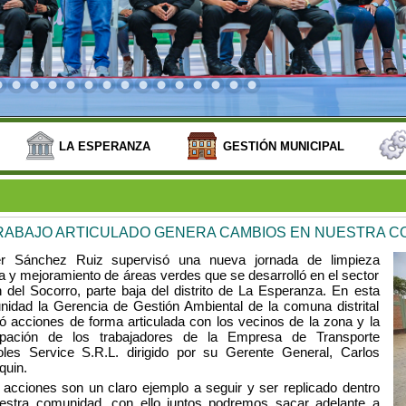
LA ESPERANZA
GESTIÓN MUNICIPAL
RABAJO ARTICULADO GENERA CAMBIOS EN NUESTRA 
r Sánchez Ruiz supervisó una nueva jornada de limpieza
a y mejoramiento de áreas verdes que se desarrolló en el sector
n del Socorro, parte baja del distrito de La Esperanza. En esta
unidad la Gerencia de Gestión Ambiental de la comuna distrital
tó acciones de forma articulada con los vecinos de la zona y la
cipación de los trabajadores de la Empresa de Transporte
oles Service S.R.L. dirigido por su Gerente General, Carlos
quin.
 acciones son un claro ejemplo a seguir y ser replicado dentro
estra comunidad, con ello juntos podremos sacar adelante a