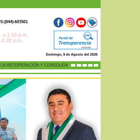
:(044)-603501
 a 1:15 p.m.
0 p.m.
Domingo, 9 de Agosto del 2026
UPERACIÓN Y CONSOLIDACIÓN DE LA ECONOMÍA PERUANA”
-