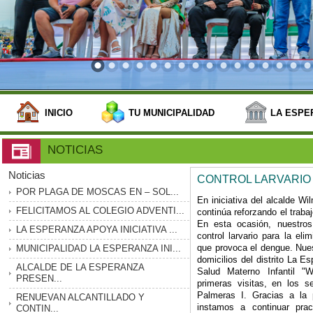
INICIO
TU MUNICIPALIDAD
LA ESPE
NOTICIAS
Noticias
CONTROL LARVARIO
POR PLAGA DE MOSCAS EN – SOL...
En iniciativa del alcalde W
FELICITAMOS AL COLEGIO ADVENTI...
continúa reforzando el traba
En esta ocasión, nuestros
LA ESPERANZA APOYA INICIATIVA ...
control larvario para la el
que provoca el dengue. Nue
MUNICIPALIDAD LA ESPERANZA INI...
domicilios del distrito La E
ALCALDE DE LA ESPERANZA
Salud Materno Infantil "
PRESEN...
primeras visitas, en los s
Palmeras I. Gracias a la 
RENUEVAN ALCANTILLADO Y
instamos a continuar pra
CONTIN...