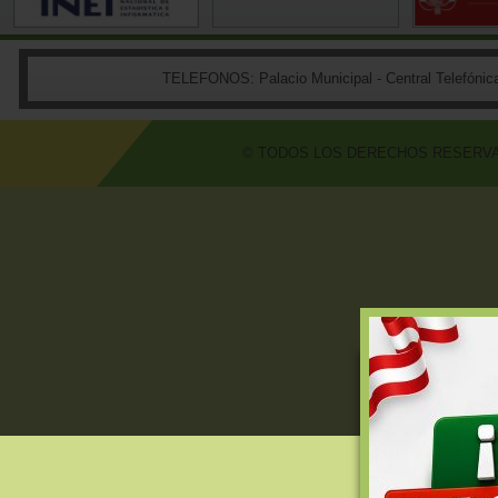
TELEFONOS:
Palacio Municipal - Central Telefón
© TODOS LOS DERECHOS RESERVADO