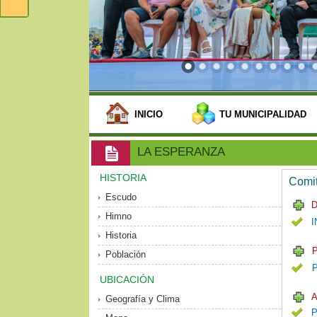
INICIO
TU MUNICIPALIDAD
LA ESPERANZA
HISTORIA
Comit
Escudo
D
Himno
I
Historia
P
Población
UBICACIÓN
A
Geografía y Clima
P