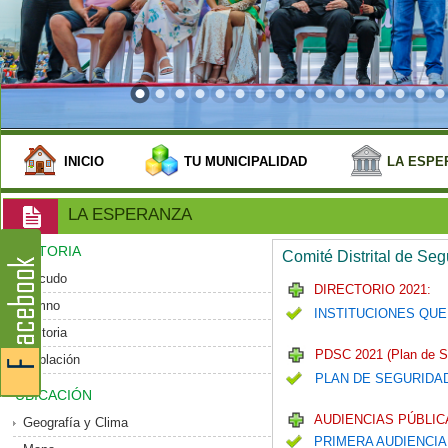
INICIO
TU MUNICIPALIDAD
LA ESPE
LA ESPERANZA
HISTORIA
Comité Distrital de Se
Escudo
DIRECTORIO 2021:
Himno
INSTITUCIONES QUE
Historia
PDSC 2021 (Plan de S
Población
PLAN DE SEGURIDA
UBICACIÓN
AUDIENCIAS PÚBLICA
Geografía y Clima
PRIMERA AUDIENCIA