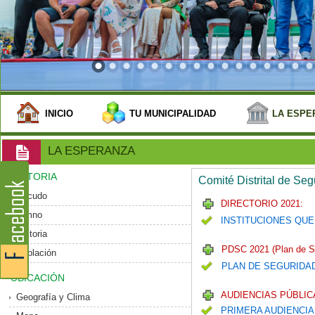
INICIO
TU MUNICIPALIDAD
LA ESPE
LA ESPERANZA
HISTORIA
Comité Distrital de Se
Escudo
DIRECTORIO 2021:
Himno
INSTITUCIONES QUE
Historia
PDSC 2021 (Plan de S
Población
PLAN DE SEGURIDA
UBICACIÓN
AUDIENCIAS PÚBLICA
Geografía y Clima
PRIMERA AUDIENCIA