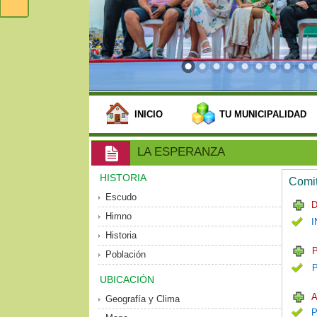
INICIO
TU MUNICIPALIDAD
LA ESPERANZA
HISTORIA
Comit
Escudo
D
Himno
I
Historia
P
Población
UBICACIÓN
A
Geografía y Clima
P