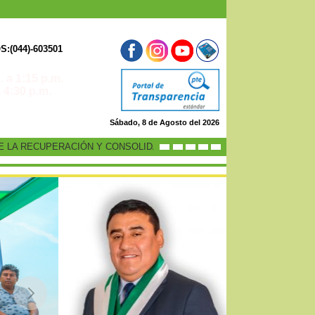
:(044)-603501
 a 1:15 p.m.
0 p.m.
Sábado, 8 de Agosto del 2026
LA RECUPERACIÓN Y CONSOLIDACIÓN DE LA ECONOMÍA PERUANA”
-