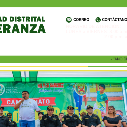
CORREO
CONTÁCTANOS
HORARIO DE ATENCIÓN:
LUNES a VIERNES: 8:00 a.m.
2:00 p.m. a 4:3
- “AÑO DE 