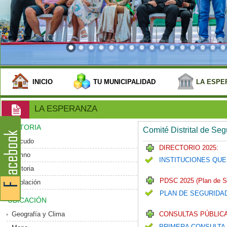
INICIO
TU MUNICIPALIDAD
LA ESPE
LA ESPERANZA
HISTORIA
Comité Distrital de Se
Escudo
DIRECTORIO 2025:
Himno
INSTITUCIONES QUE
Historia
PDSC 2025 (Plan de S
Población
PLAN DE SEGURIDA
UBICACIÓN
Geografía y Clima
CONSULTAS PÚBLICA
PRIMERA CONSULTA 