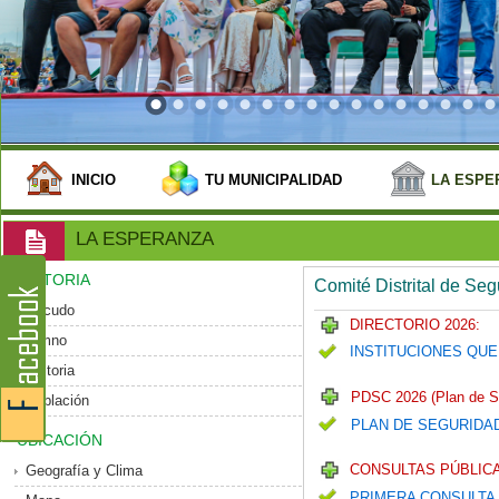
INICIO
TU MUNICIPALIDAD
LA ESPE
LA ESPERANZA
HISTORIA
Comité Distrital de Se
Escudo
DIRECTORIO 2026:
Himno
INSTITUCIONES QUE
Historia
PDSC 2026 (Plan de S
Población
PLAN DE SEGURIDA
UBICACIÓN
CONSULTAS PÚBLICA
Geografía y Clima
PRIMERA CONSULTA 