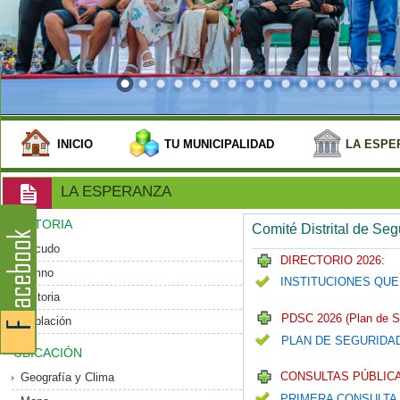
INICIO
TU MUNICIPALIDAD
LA ESPE
LA ESPERANZA
HISTORIA
Comité Distrital de Se
Escudo
DIRECTORIO 2026:
Himno
INSTITUCIONES QUE
Historia
PDSC 2026 (Plan de S
Población
PLAN DE SEGURIDA
UBICACIÓN
CONSULTAS PÚBLICA
Geografía y Clima
PRIMERA CONSULTA 