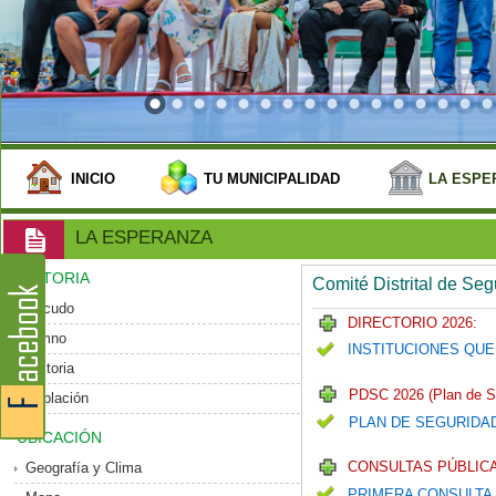
INICIO
TU MUNICIPALIDAD
LA ESPE
LA ESPERANZA
HISTORIA
Comité Distrital de Se
Escudo
DIRECTORIO 2026:
Himno
INSTITUCIONES QUE
Historia
PDSC 2026 (Plan de S
Población
PLAN DE SEGURIDA
UBICACIÓN
CONSULTAS PÚBLICA
Geografía y Clima
PRIMERA CONSULTA 