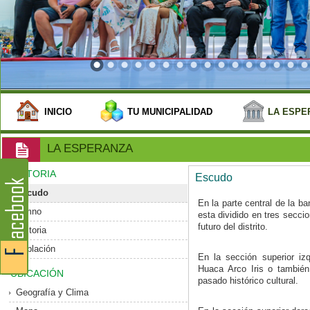
INICIO
TU MUNICIPALIDAD
LA ESPE
LA ESPERANZA
HISTORIA
Escudo
Escudo
En la parte central de la b
Himno
esta dividido en tres secci
futuro del distrito.
Historia
Población
En la sección superior izq
Huaca Arco Iris o tambié
UBICACIÓN
pasado histórico cultural.
Geografía y Clima