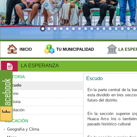
INICIO
TU MUNICIPALIDAD
LA ESPE
LA ESPERANZA
HISTORIA
Escudo
Escudo
En la parte central de la b
Himno
esta dividido en tres secci
futuro del distrito.
Historia
Población
En la sección superior izq
Huaca Arco Iris o tambié
UBICACIÓN
pasado histórico cultural.
Geografía y Clima