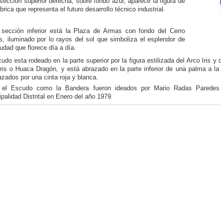
sección superior derecha, sobre fondo azul, aparece la figura de
brica que representa el futuro desarrollo técnico industrial.
 sección inferior está la Plaza de Armas con fondo del Cerro
s, iluminado por lo rayos del sol que simboliza el esplendor de
udad que florece día a día.
udo esta rodeado en la parte superior por la figura estilizada del Arco Iris 
ris o Huaca Dragón, y está abrazado en la parte inferior de una palma a la
azados por una cinta roja y blanca.
 el Escudo como la Bandera fueron ideados por Mario Radas Paredes
palidad Distrital en Enero del año 1979.