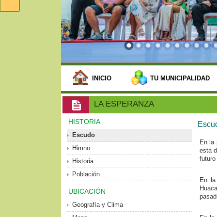
INICIO
TU MUNICIPALIDAD
LA ESPERANZA
HISTORIA
Escu
Escudo
En la 
Himno
esta d
futuro 
Historia
Población
En la
Huaca
UBICACIÓN
pasado
Geografía y Clima