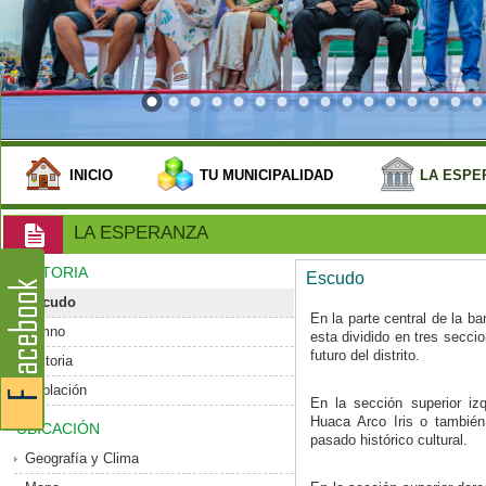
INICIO
TU MUNICIPALIDAD
LA ESPE
LA ESPERANZA
HISTORIA
Escudo
Escudo
En la parte central de la b
Himno
esta dividido en tres secci
futuro del distrito.
Historia
Población
En la sección superior izq
Huaca Arco Iris o tambié
UBICACIÓN
pasado histórico cultural.
Geografía y Clima