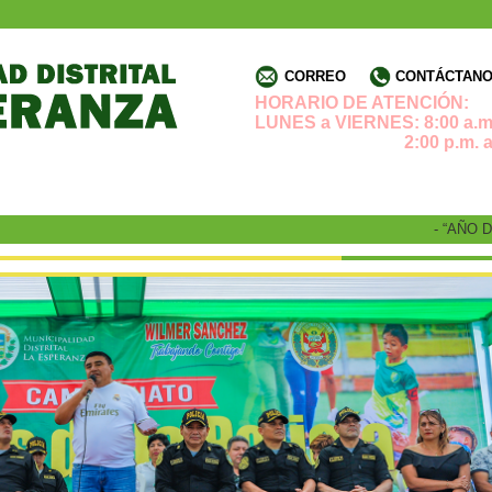
CORREO
CONTÁCTANOS
HORARIO DE ATENCIÓN:
LUNES a VIERNES: 8:00 a.m.
2:00 p.m. a 4:3
- “AÑO DE 