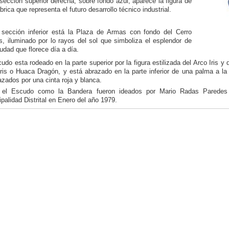
sección superior derecha, sobre fondo azul, aparece la figura de
brica que representa el futuro desarrollo técnico industrial.
 sección inferior está la Plaza de Armas con fondo del Cerro
s, iluminado por lo rayos del sol que simboliza el esplendor de
udad que florece día a día.
udo esta rodeado en la parte superior por la figura estilizada del Arco Iris 
ris o Huaca Dragón, y está abrazado en la parte inferior de una palma a la
azados por una cinta roja y blanca.
 el Escudo como la Bandera fueron ideados por Mario Radas Paredes
palidad Distrital en Enero del año 1979.