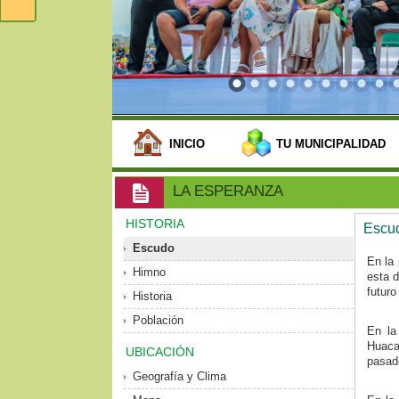
INICIO
TU MUNICIPALIDAD
LA ESPERANZA
HISTORIA
Escu
Escudo
En la 
Himno
esta d
futuro 
Historia
Población
En la
Huaca
UBICACIÓN
pasado
Geografía y Clima