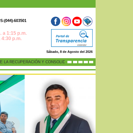
:(044)-603501
 a 1:15 p.m.
0 p.m.
Sábado, 8 de Agosto del 2026
LA RECUPERACIÓN Y CONSOLIDACIÓN DE LA ECONOMÍA PERUANA”
-