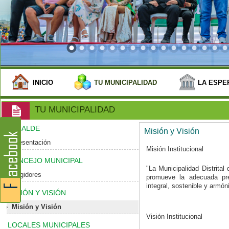
INICIO
TU MUNICIPALIDAD
LA ESPE
TU MUNICIPALIDAD
ALCALDE
Misión y Visión
Presentación
Misión Institucional
CONCEJO MUNICIPAL
"La Municipalidad Distrita
Regidores
promueve la adecuada pres
integral, sostenible y armóni
MISIÓN Y VISIÓN
Misión y Visión
Visión Institucional
LOCALES MUNICIPALES