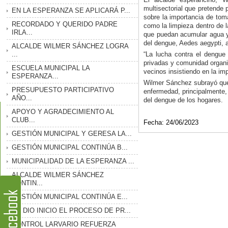
multisectorial que pretende p
EN LA ESPERANZA SE APLICARÁ P...
sobre la importancia de tom
RECORDADO Y QUERIDO PADRE
como la limpieza dentro de l
IRLA...
que puedan acumular agua y 
del dengue, Aedes aegypti, 
ALCALDE WILMER SÁNCHEZ LOGRA
...
“La lucha contra el dengue
privadas y comunidad organi
ESCUELA MUNICIPAL LA
vecinos insistiendo en la im
ESPERANZA...
Wilmer Sánchez subrayó que u
PRESUPUESTO PARTICIPATIVO
enfermedad, principalmente, 
AÑO...
del dengue de los hogares.
APOYO Y AGRADECIMIENTO AL
CLUB...
Fecha: 24
/06/2023
GESTIÓN MUNICIPAL Y GERESA LA...
GESTIÓN MUNICIPAL CONTINÚA B...
MUNICIPALIDAD DE LA ESPERANZA ...
ALCALDE WILMER SÁNCHEZ
CONTIN...
GESTIÓN MUNICIPAL CONTINÚA E...
SE DIO INICIO EL PROCESO DE PR...
CONTROL LARVARIO REFUERZA