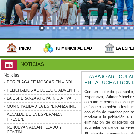
INICIO
TU MUNICIPALIDAD
LA ESPE
NOTICIAS
Noticias
TRABAJO ARTICULA
POR PLAGA DE MOSCAS EN – SOL...
EN LA LUCHA FRON
FELICITAMOS AL COLEGIO ADVENTI...
Con un colorido pasacalle,
Esperanza, Wilmer Sánchez 
LA ESPERANZA APOYA INICIATIVA ...
comuna esperancina, congreg
MUNICIPALIDAD LA ESPERANZA INI...
así como también a instituc
con el fin de marchar por la
ALCALDE DE LA ESPERANZA
motivar a la población a s
PRESEN...
eliminación de criaderos 
RENUEVAN ALCANTILLADO Y
acumulan dentro de las vivi
CONTIN...
El alcalde esperancino, W