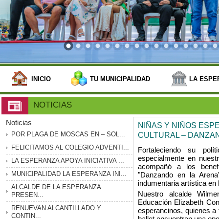
INICIO
TU MUNICIPALIDAD
LA ESPE
NOTICIAS
Noticias
NIÑAS Y NIÑOS ESP
POR PLAGA DE MOSCAS EN – SOL...
CULTURAL – DANZA
FELICITAMOS AL COLEGIO ADVENTI...
Fortaleciendo su polí
especialmente en nuestr
LA ESPERANZA APOYA INICIATIVA ...
acompañó a los benefic
MUNICIPALIDAD LA ESPERANZA INI...
"Danzando en la Arena"
indumentaria artística en 
ALCALDE DE LA ESPERANZA
Nuestro alcalde Wilm
PRESEN...
Educación Elizabeth Con
RENUEVAN ALCANTILLADO Y
esperancinos, quienes a t
CONTIN...
ballet encuentran una opo