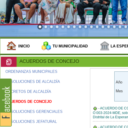
INICIO
TU MUNICIPALIDAD
LA ESPE
ACUERDOS DE CONCEJO
ORDENANZAS MUNICIPALES
RESOLUCIONES DE ALCALDÍA
Año
Mes
DECRETOS DE ALCALDÍA
ACUERDOS DE CONCEJO
- ACUERDO DE CO
RESOLUCIONES GERENCIALES
O 003-2024-MDE, sobre
Distrital de La Espera
RESOLUCIONES JEFATURAL
- ACUERDO DE CONC