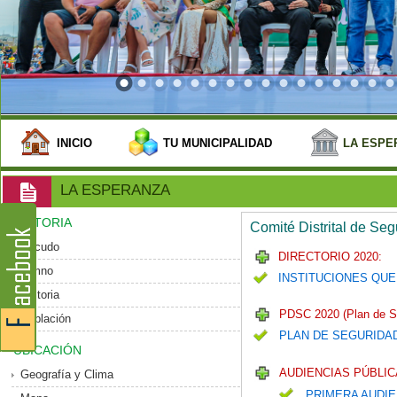
INICIO
TU MUNICIPALIDAD
LA ESPE
LA ESPERANZA
HISTORIA
Comité Distrital de Se
Escudo
DIRECTORIO 2020:
Himno
INSTITUCIONES QUE
Historia
PDSC 2020 (Plan de S
Población
PLAN DE SEGURIDA
UBICACIÓN
AUDIENCIAS PÚBLIC
Geografía y Clima
PRIMERA AUDIE