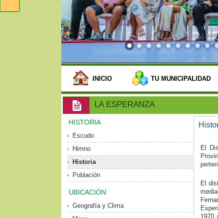
INICIO
TU MUNICIPALIDAD
LA ESPERANZA
HISTORIA
Histo
Escudo
El Di
Himno
Provi
Historia
perten
Población
El di
media
UBICACIÓN
Ferna
Geografía y Clima
Esper
1970 