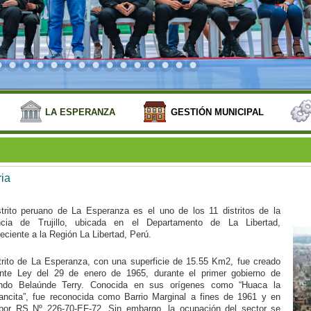
LA ESPERANZA
GESTIÓN MUNICIPAL
ria
strito peruano de La Esperanza es el uno de los 11 distritos de la
ncia de Trujillo, ubicada en el Departamento de La Libertad,
eciente a la Región La Libertad, Perú.
strito de La Esperanza, con una superficie de 15.55 Km2, fue creado
nte Ley del 29 de enero de 1965, durante el primer gobierno de
ndo Belaúnde Terry. Conocida en sus orígenes como “Huaca la
ancita”, fue reconocida como Barrio Marginal a fines de 1961 y en
por RS Nº 226-70-EF-72. Sin embargo, la ocupación del sector se