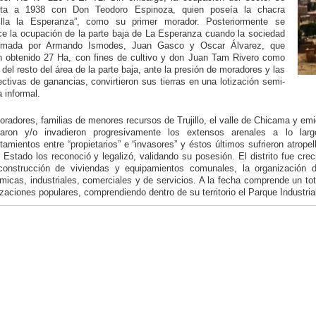
ta a 1938 con Don Teodoro Espinoza, quien poseía la chacra
illa la Esperanza”, como su primer morador. Posteriormente se
ce la ocupación de la parte baja de La Esperanza cuando la sociedad
rmada por Armando Ismodes, Juan Gasco y Oscar Álvarez, que
n obtenido 27 Ha, con fines de cultivo y don Juan Tam Rivero como
del resto del área de la parte baja, ante la presión de moradores y las
ctivas de ganancias, convirtieron sus tierras en una lotización semi-
a informal.
radores, familias de menores recursos de Trujillo, el valle de Chicama y emi
aron y/o invadieron progresivamente los extensos arenales a lo lar
tamientos entre “propietarios” e “invasores” y éstos últimos sufrieron atrope
 Estado los reconoció y legalizó, validando su posesión. El distrito fue cr
construcción de viviendas y equipamientos comunales, la organización de
micas, industriales, comerciales y de servicios. A la fecha comprende un to
zaciones populares, comprendiendo dentro de su territorio el Parque Industrial 