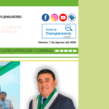
:(044)-603501
 a 1:15 p.m.
0 p.m.
Viernes, 7 de Agosto del 2026
A RECUPERACIÓN Y CONSOLIDACIÓN DE LA ECONOMÍA PERUANA”
-