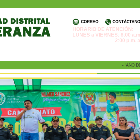
CORREO
CONTÁCTANOS
HORARIO DE ATENCIÓN:
LUNES a VIERNES: 8:00 a.m.
2:00 p.m. a 4:3
- “AÑO DE L