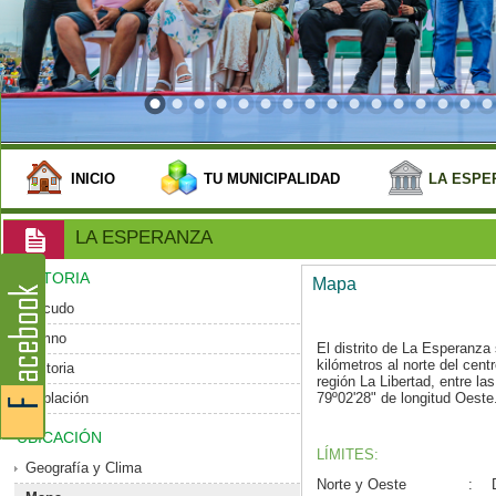
INICIO
TU MUNICIPALIDAD
LA ESPE
LA ESPERANZA
HISTORIA
Mapa
Escudo
Himno
El distrito de La Esperanz
kilómetros al norte del centro
Historia
región La Libertad, entre la
Población
79º02'28" de longitud Oeste
UBICACIÓN
LÍMITES:
Geografía y Clima
Norte y Oeste
: