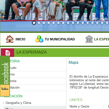
INICIO
TU MUNICIPALIDAD
LA ESPE
LA ESPERANZA
HISTORIA
Mapa
Escudo
Himno
El distrito de La Esperanz
kilómetros al norte del centro
Historia
región La Libertad, entre la
Población
79º02'28" de longitud Oeste
UBICACIÓN
LÍMITES:
Geografía y Clima
Norte y Oeste
: