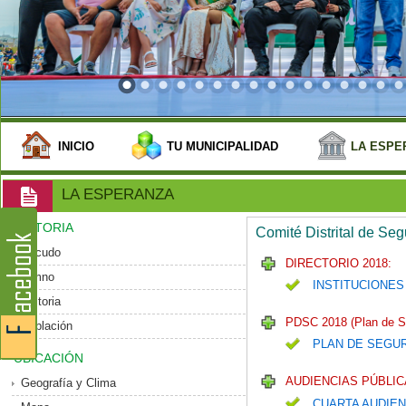
INICIO
TU MUNICIPALIDAD
LA ESPE
LA ESPERANZA
HISTORIA
Comité Distrital de Se
Escudo
DIRECTORIO 2018:
Himno
INSTITUCIONES
Historia
PDSC 2018 (Plan de S
Población
PLAN DE SEGU
UBICACIÓN
AUDIENCIAS PÚBLIC
Geografía y Clima
CUARTA AUDIEN