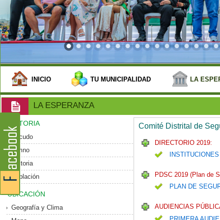
INICIO
TU MUNICIPALIDAD
LA ESPE
LA ESPERANZA
HISTORIA
Comité Distrital de Se
Escudo
DIRECTORIO 2019:
Himno
INSTITUCIONES
Historia
PDSC 2019 (Plan de S
Población
PLAN DE SEGU
UBICACIÓN
AUDIENCIAS PÚBLIC
Geografía y Clima
PRIMERA AUDIE