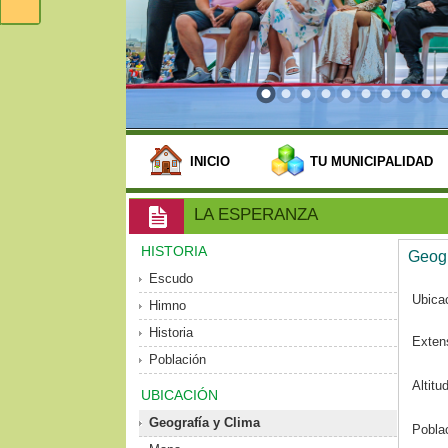
INICIO
TU MUNICIPALIDAD
LA ESPERANZA
HISTORIA
Geogr
Escudo
Ubica
Himno
Historia
Extens
Población
Altitu
UBICACIÓN
Geografía y Clima
Pobla