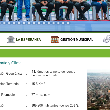
LA ESPERANZA
GESTIÓN MUNICIPAL
afía y Clima
4 kilómetros al norte del centro
ción Geográfica
:
histórico de Trujillo.
ión Territorial
:
15.5 Km2
d Promedio
:
77 m. s. n. m.
ción
:
189 206 habitantes (censo 2017).