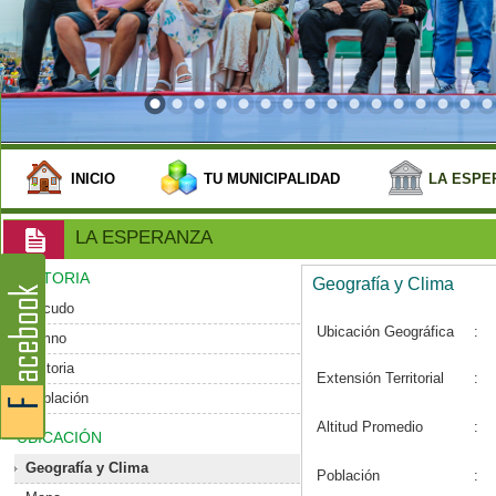
INICIO
TU MUNICIPALIDAD
LA ESPE
LA ESPERANZA
HISTORIA
Geografía y Clima
Escudo
Ubicación Geográfica
:
Himno
Historia
Extensión Territorial
:
Población
Altitud Promedio
:
UBICACIÓN
Geografía y Clima
Población
: